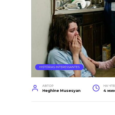
HISTÓRIAS INTERESSANTES
АВТОР
НА ЧТ
Heghine Musesyan
4 ми