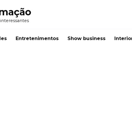
rmação
 interessantes
des
Entretenimentos
Show business
Interio