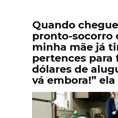
Quando cheguei
pronto-socorro 
minha mãe já t
pertences para 
dólares de alug
vá embora!” ela 