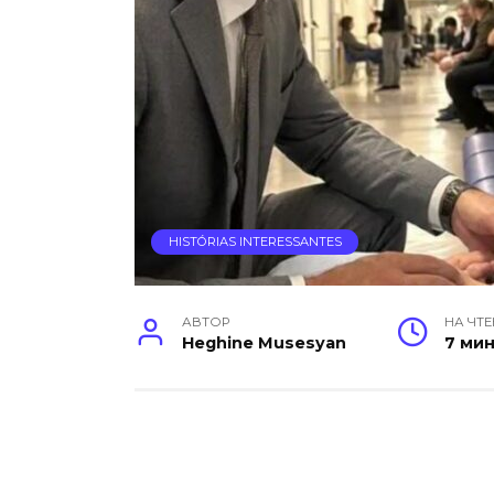
HISTÓRIAS INTERESSANTES
АВТОР
НА ЧТ
Heghine Musesyan
7 ми