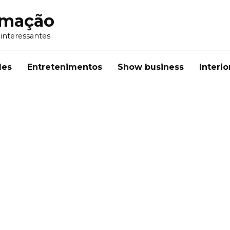
rmação
 interessantes
des
Entretenimentos
Show business
Interio