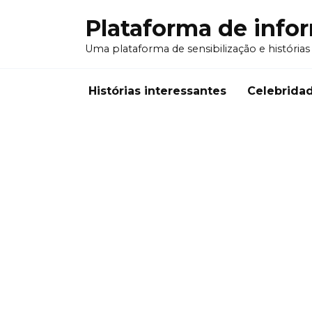
Перейти
Plataforma de info
к
содержанию
Uma plataforma de sensibilização e histórias
Histórias interessantes
Celebrida