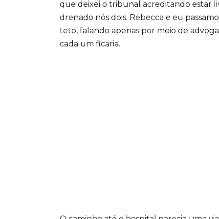
que deixei o tribunal acreditando estar
drenado nós dois. Rebecca e eu passam
teto, falando apenas por meio de advogad
cada um ficaria.
O caminho até o hospital parecia uma vi