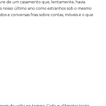
 livre de um casamento que, lentamente, havia
os nosso último ano como estranhos sob o mesmo
os e conversas frias sobre contas, móveis e o que
agem de volta no tempo. Cada quilômetro trazia