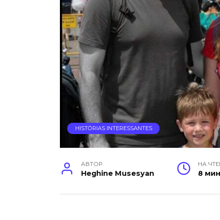
HISTÓRIAS INTERESSANTES
АВТОР
НА ЧТ
Heghine Musesyan
8 ми