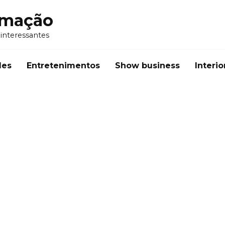
rmação
 interessantes
des
Entretenimentos
Show business
Interio