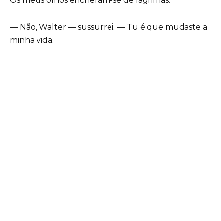
Os meus olhos encheram-se de lágrimas.
— Não, Walter — sussurrei. — Tu é que mudaste a
minha vida.