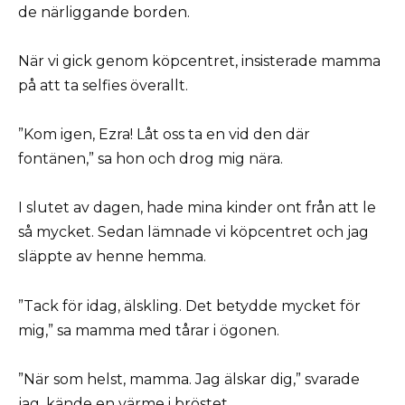
de närliggande borden.
När vi gick genom köpcentret, insisterade mamma
på att ta selfies överallt.
”Kom igen, Ezra! Låt oss ta en vid den där
fontänen,” sa hon och drog mig nära.
I slutet av dagen, hade mina kinder ont från att le
så mycket. Sedan lämnade vi köpcentret och jag
släppte av henne hemma.
”Tack för idag, älskling. Det betydde mycket för
mig,” sa mamma med tårar i ögonen.
”När som helst, mamma. Jag älskar dig,” svarade
jag, kände en värme i bröstet.