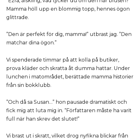
”Ezra, älskling, vad tycker du om den här blusen?”
Mamma höll upp en blommig topp, hennes ögon
glittrade.
”Den är perfekt för dig, mamma!” utbrast jag. ”Den
matchar dina ögon.”
Vi spenderade timmar på att kolla på butiker,
prova kläder och skratta åt dumma hattar. Under
lunchen i matområdet, berättade mamma historier
från sin bokklubb.
”Och då sa Susan…” hon pausade dramatiskt och
fick mig att luta mig in. “Författaren måste ha varit
full när han skrev det slutet!”
Vi brast ut i skratt, vilket drog nyfikna blickar från