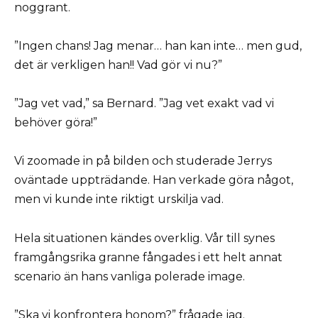
noggrant.
”Ingen chans! Jag menar… han kan inte… men gud,
det är verkligen han!! Vad gör vi nu?”
”Jag vet vad,” sa Bernard. ”Jag vet exakt vad vi
behöver göra!”
Vi zoomade in på bilden och studerade Jerrys
oväntade uppträdande. Han verkade göra något,
men vi kunde inte riktigt urskilja vad.
Hela situationen kändes overklig. Vår till synes
framgångsrika granne fångades i ett helt annat
scenario än hans vanliga polerade image.
”Ska vi konfrontera honom?” frågade jag.