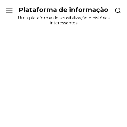
Перейти
Plataforma de informação
к
содержанию
Uma plataforma de sensibilização e histórias
interessantes