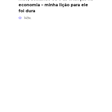
economia – minha lição para ele
foi dura
149к.