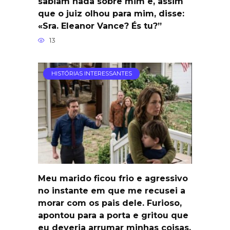
sabiam nada sobre mim e, assim
que o juiz olhou para mim, disse:
«Sra. Eleanor Vance? És tu?”
13
HISTÓRIAS INTERESSANTES
Meu marido ficou frio e agressivo
no instante em que me recusei a
morar com os pais dele. Furioso,
apontou para a porta e gritou que
eu deveria arrumar minhas coisas,