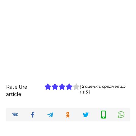
Rate the
(
2
оценки, среднее
3.5
из
5
)
article