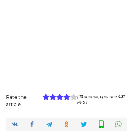
Rate the
(
13
оценок, среднее
4.31
из
5
)
article