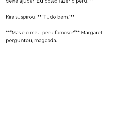
deixe ajudar. Eu posso fazer o peru.”**
Kira suspirou. **“Tudo bem.”**
**“Mas e o meu peru famoso?”** Margaret
perguntou, magoada.