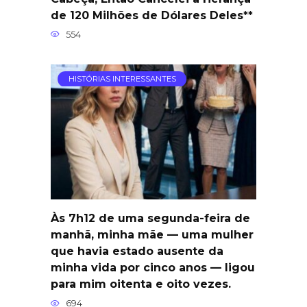
de 120 Milhões de Dólares Deles**
554
HISTÓRIAS INTERESSANTES
Às 7h12 de uma segunda-feira de
manhã, minha mãe — uma mulher
que havia estado ausente da
minha vida por cinco anos — ligou
para mim oitenta e oito vezes.
694