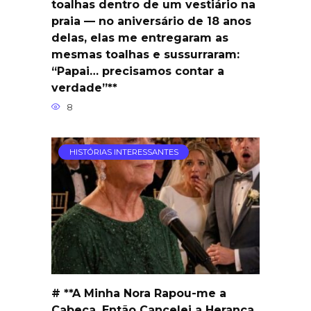
toalhas dentro de um vestiário na
praia — no aniversário de 18 anos
delas, elas me entregaram as
mesmas toalhas e sussurraram:
“Papai… precisamos contar a
verdade”**
8
HISTÓRIAS INTERESSANTES
# **A Minha Nora Rapou-me a
Cabeça, Então Cancelei a Herança