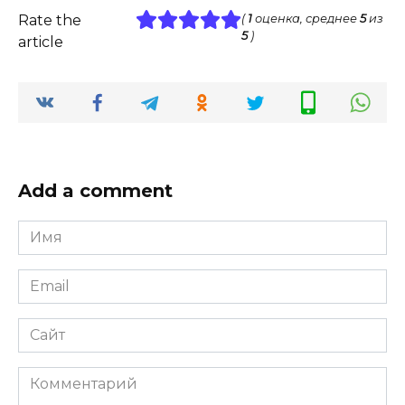
Rate the
(
1
оценка, среднее
5
из
5
)
article
Add a comment
Имя
*
Email
*
Сайт
Комментарий