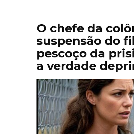
O chefe da colô
suspensão do fi
pescoço da pris
a verdade depr