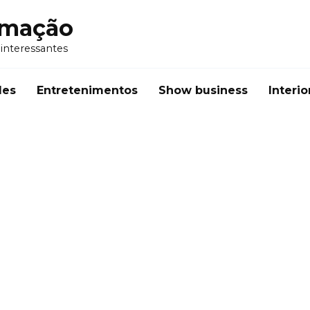
rmação
 interessantes
des
Entretenimentos
Show business
Interio