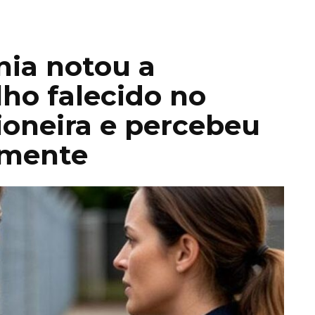
nia notou a
lho falecido no
ioneira e percebeu
imente