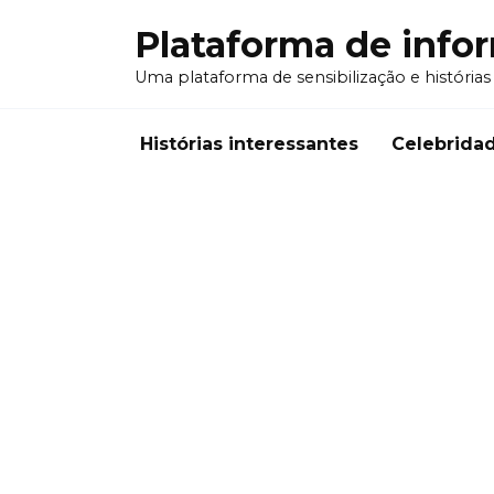
Перейти
Plataforma de info
к
содержанию
Uma plataforma de sensibilização e histórias
Histórias interessantes
Celebrida