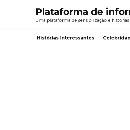
Перейти
Plataforma de info
к
содержанию
Uma plataforma de sensibilização e histórias
Histórias interessantes
Celebrida