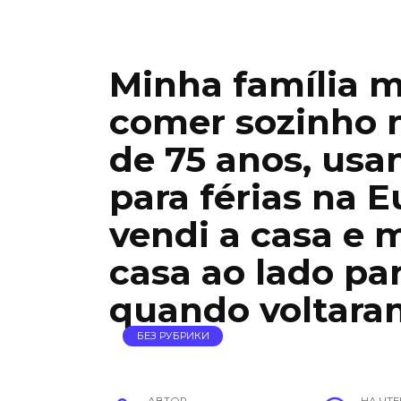
Minha família m
comer sozinho 
de 75 anos, usa
para férias na 
vendi a casa e 
casa ao lado par
quando voltara
БЕЗ РУБРИКИ