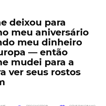
e deixou para
no meu aniversário
ndo meu dinheiro
Europa — então
me mudei para a
a ver seus rostos
m