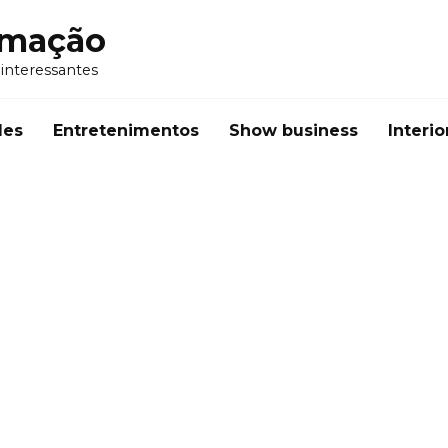
rmação
 interessantes
des
Entretenimentos
Show business
Interio