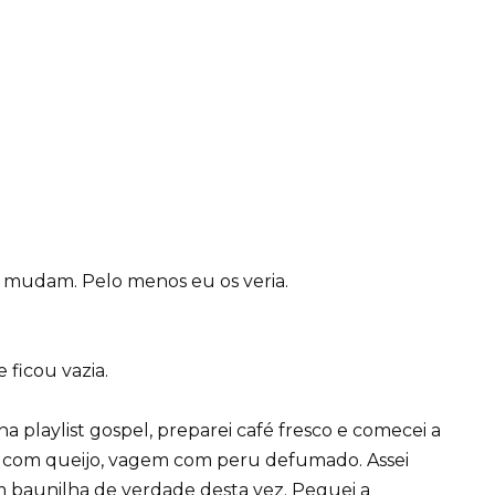
os mudam. Pelo menos eu os veria.
 ficou vazia.
a playlist gospel, preparei café fresco e comecei a
ão com queijo, vagem com peru defumado. Assei
 baunilha de verdade desta vez. Peguei a