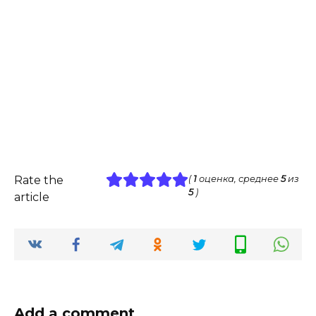
Rate the
(
1
оценка, среднее
5
из
5
)
article
Add a comment