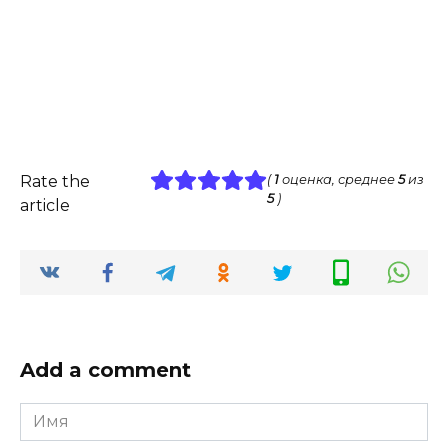
Rate the
(
1
оценка, среднее
5
из
5
)
article
Add a comment
Имя
*