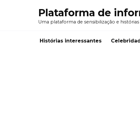
Перейти
Plataforma de info
к
содержанию
Uma plataforma de sensibilização e histórias
Histórias interessantes
Celebrida