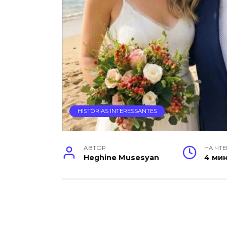
HISTÓRIAS INTERESSANTES
АВТОР
НА ЧТ
Heghine Musesyan
4 ми