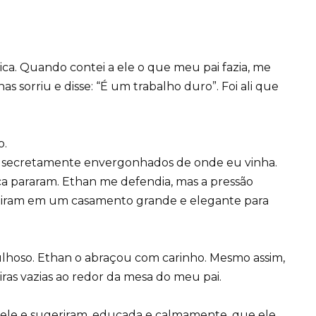
ca. Quando contei a ele o que meu pai fazia, me
s sorriu e disse: “É um trabalho duro”. Foi ali que
o.
e secretamente envergonhados de onde eu vinha.
 pararam. Ethan me defendia, mas a pressão
tiram em um casamento grande e elegante para
lhoso. Ethan o abraçou com carinho. Mesmo assim,
eiras vazias ao redor da mesa do meu pai.
dele e sugeriram, educada e calmamente, que ele