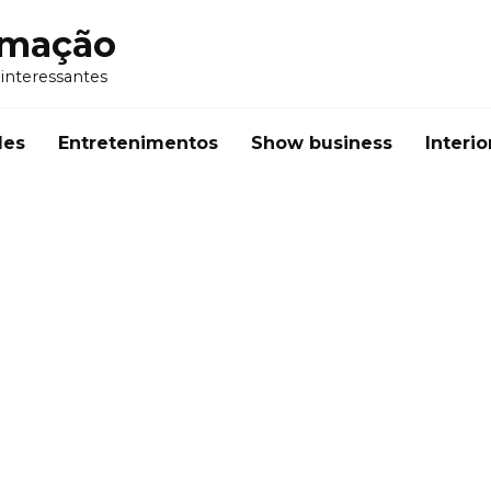
rmação
 interessantes
des
Entretenimentos
Show business
Interio