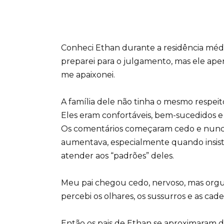
Conheci Ethan durante a residência médi
preparei para o julgamento, mas ele apena
me apaixonei.
A família dele não tinha o mesmo respeit
Eles eram confortáveis, bem-sucedidos 
Os comentários começaram cedo e nunca
aumentava, especialmente quando insis
atender aos “padrões” deles.
Meu pai chegou cedo, nervoso, mas orgu
percebi os olhares, os sussurros e as cad
Então os pais de Ethan se aproximaram 