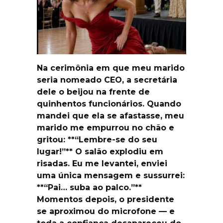
Na cerimônia em que meu marido
seria nomeado CEO, a secretária
dele o beijou na frente de
quinhentos funcionários. Quando
mandei que ela se afastasse, meu
marido me empurrou no chão e
gritou: **“Lembre-se do seu
lugar!”** O salão explodiu em
risadas. Eu me levantei, enviei
uma única mensagem e sussurrei:
**“Pai… suba ao palco.”**
Momentos depois, o presidente
se aproximou do microfone — e