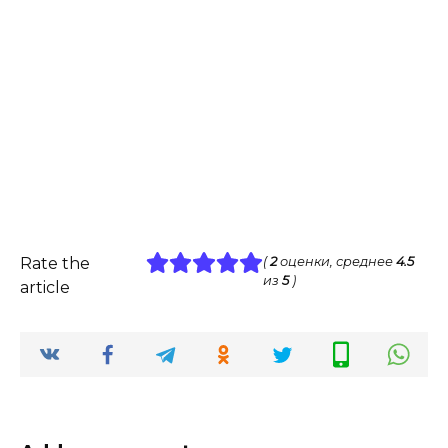
Rate the
(
2
оценки, среднее
4.5
из
5
)
article