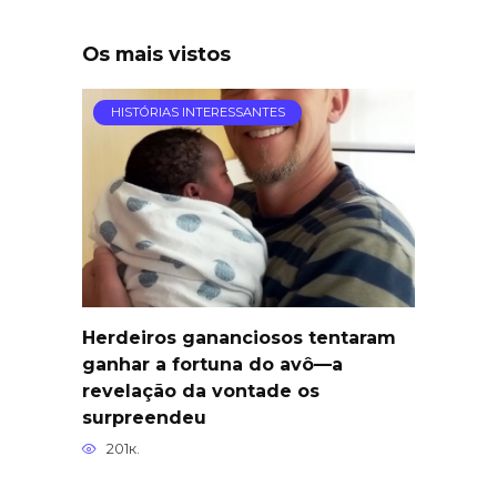
Os mais vistos
HISTÓRIAS INTERESSANTES
Herdeiros gananciosos tentaram
ganhar a fortuna do avô—a
revelação da vontade os
surpreendeu
201к.