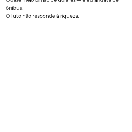
Quase meio bilhão de dólares — e eu andava de
ônibus.
O luto não responde à riqueza.