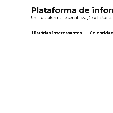
Перейти
Plataforma de info
к
содержанию
Uma plataforma de sensibilização e histórias
Histórias interessantes
Celebrida