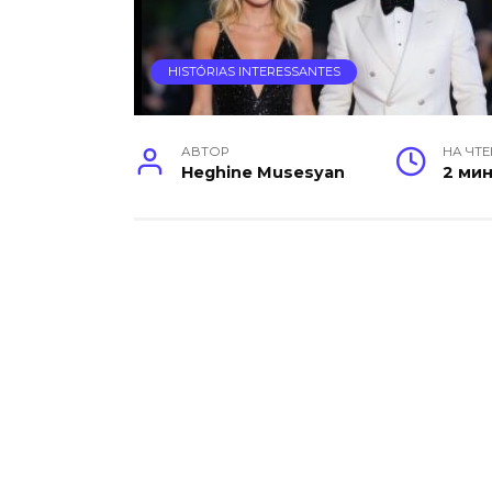
HISTÓRIAS INTERESSANTES
АВТОР
НА ЧТ
Heghine Musesyan
2 ми