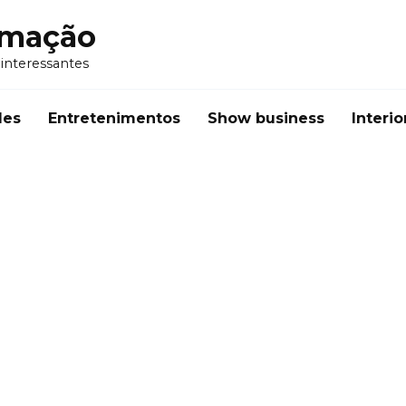
rmação
 interessantes
des
Entretenimentos
Show business
Interio