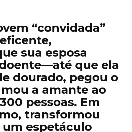
jovem “convidada”
eficente,
que sua esposa
 doente—até que ela
de dourado, pegou o
amou a amante ao
 300 pessoas. Em
lmo, transformou
 um espetáculo