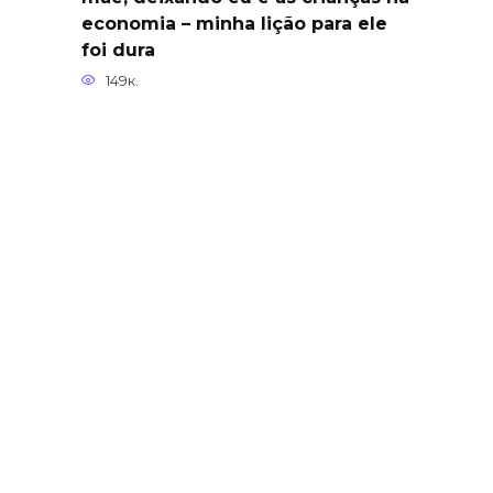
economia – minha lição para ele
foi dura
149к.