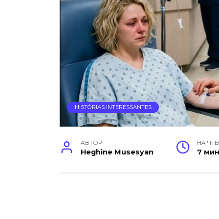
HISTÓRIAS INTERESSANTES
АВТОР
НА ЧТ
Heghine Musesyan
7 ми