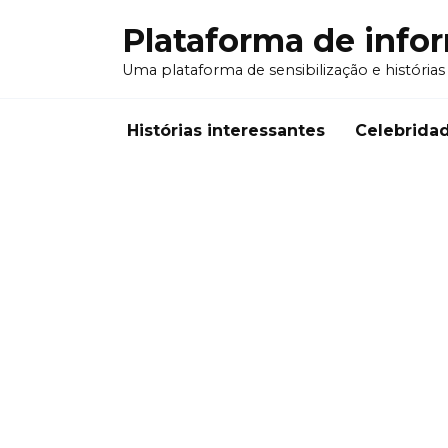
Перейти
Plataforma de info
к
содержанию
Uma plataforma de sensibilização e histórias
Histórias interessantes
Celebrida