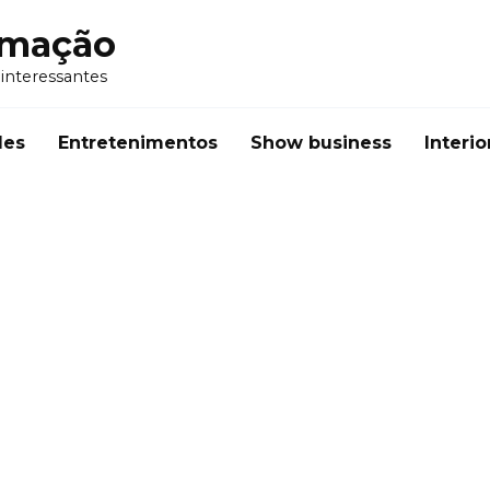
rmação
 interessantes
des
Entretenimentos
Show business
Interio