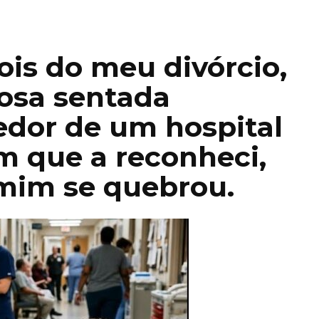
is do meu divórcio,
osa sentada
edor de um hospital
em que a reconheci,
 mim se quebrou.