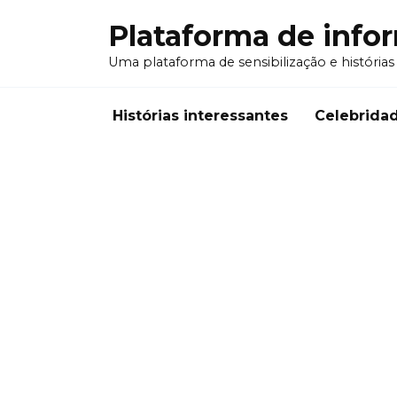
Перейти
Plataforma de info
к
содержанию
Uma plataforma de sensibilização e histórias
Histórias interessantes
Celebrida