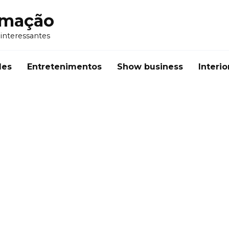
rmação
 interessantes
des
Entretenimentos
Show business
Interio