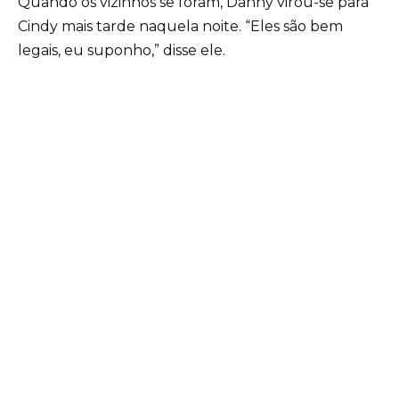
Quando os vizinhos se foram, Danny virou-se para
Cindy mais tarde naquela noite. “Eles são bem
legais, eu suponho,” disse ele.