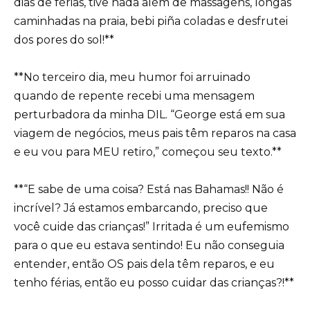
dias de férias, tive nada além de massagens, longas
caminhadas na praia, bebi piña coladas e desfrutei
dos pores do sol!**
**No terceiro dia, meu humor foi arruinado
quando de repente recebi uma mensagem
perturbadora da minha DIL. “George está em sua
viagem de negócios, meus pais têm reparos na casa
e eu vou para MEU retiro,” começou seu texto.**
**“E sabe de uma coisa? Está nas Bahamas!! Não é
incrível? Já estamos embarcando, preciso que
você cuide das crianças!” Irritada é um eufemismo
para o que eu estava sentindo! Eu não conseguia
entender, então OS pais dela têm reparos, e eu
tenho férias, então eu posso cuidar das crianças?!**