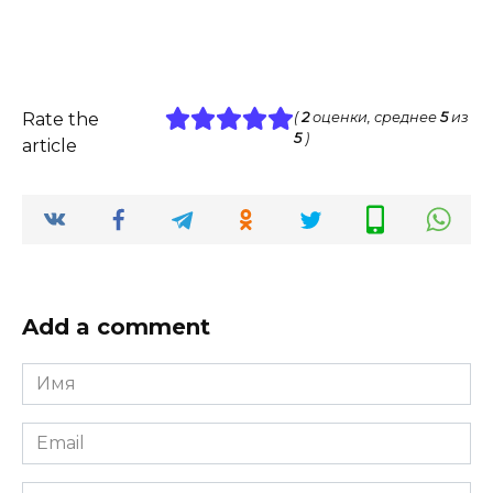
Rate the
(
2
оценки, среднее
5
из
5
)
article
Add a comment
Имя
*
Email
*