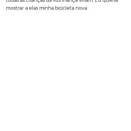
todas as crianças da vizinhança viriam. Eu queria
mostrar a elas minha bicicleta nova.