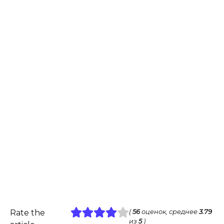
Rate the
(
56
оценок, среднее
3.79
из
5
)