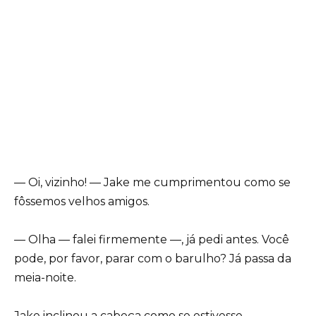
— Oi, vizinho! — Jake me cumprimentou como se
fôssemos velhos amigos.
— Olha — falei firmemente —, já pedi antes. Você
pode, por favor, parar com o barulho? Já passa da
meia-noite.
Jake inclinou a cabeça como se estivesse