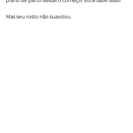
plano de parto desde o começo! Você sabe disso!
Mas seu rosto não suavizou.