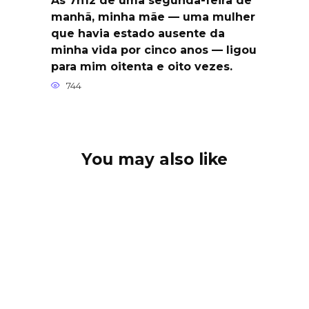
Às 7h12 de uma segunda-feira de
manhã, minha mãe — uma mulher
que havia estado ausente da
minha vida por cinco anos — ligou
para mim oitenta e oito vezes.
744
You may also like