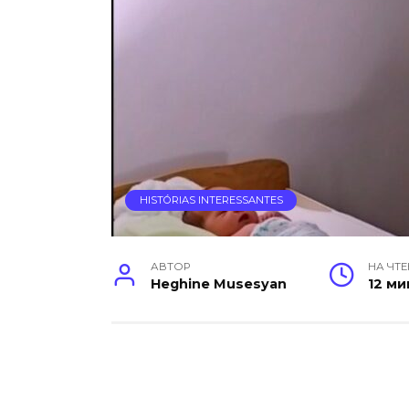
HISTÓRIAS INTERESSANTES
АВТОР
НА ЧТ
Heghine Musesyan
12 ми