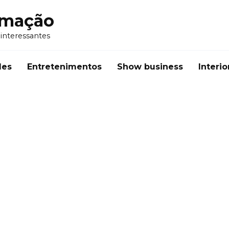
rmação
 interessantes
des
Entretenimentos
Show business
Interio