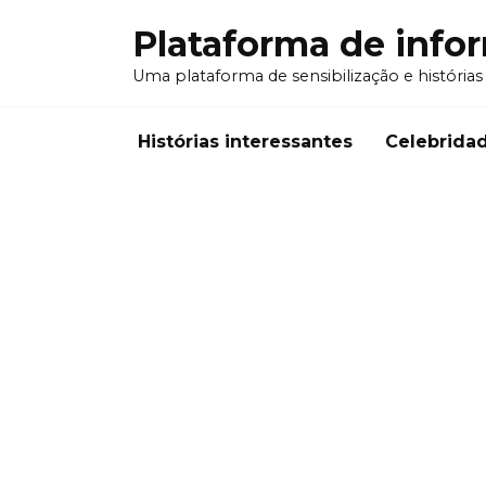
Перейти
Plataforma de info
к
содержанию
Uma plataforma de sensibilização e histórias
Histórias interessantes
Celebrida