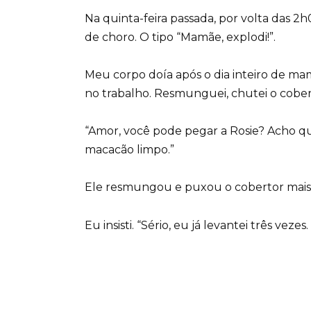
Na quinta-feira passada, por volta das 2
de choro. O tipo “Mamãe, explodi!”.
Meu corpo doía após o dia inteiro de ma
no trabalho. Resmunguei, chutei o cober
“Amor, você pode pegar a Rosie? Acho qu
macacão limpo.”
Ele resmungou e puxou o cobertor mais 
Eu insisti. “Sério, eu já levantei três vezes