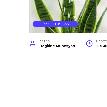
HISTÓRIAS INTERESSANTES
АВТОР
НА ЧТ
Heghine Musesyan
2 ми