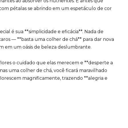
brantes ao absorver os nutrientes. E antes que
, com pétalas se abrindo em um espetáculo de cor
ial é sua **simplicidade e eficácia**. Nada de
aros — **basta uma colher de chá** para dar nova
rdim em um oásis de beleza deslumbrante.
 flores o cuidado que elas merecem e **desperte a
nas uma colher de chá, você ficará maravilhado
florescem magnificamente, trazendo **alegria e