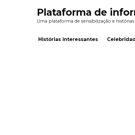
Перейти
Plataforma de info
к
содержанию
Uma plataforma de sensibilização e histórias
Histórias interessantes
Celebrida