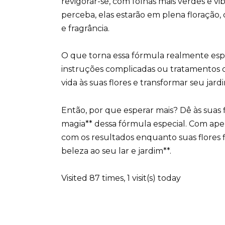
revigorar-se, com folhas mais verdes e vi
perceba, elas estarão em plena floração
e fragrância.
O que torna essa fórmula realmente espec
instruções complicadas ou tratamentos c
vida às suas flores e transformar seu ja
Então, por que esperar mais? Dê às suas
magia** dessa fórmula especial. Com ape
com os resultados enquanto suas flores 
beleza ao seu lar e jardim**.
Visited 87 times, 1 visit(s) today