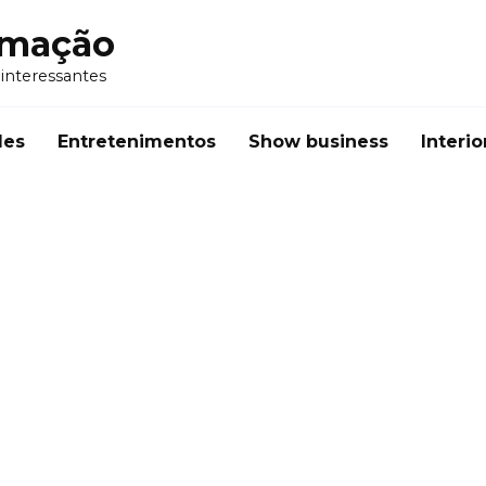
rmação
 interessantes
des
Entretenimentos
Show business
Interio