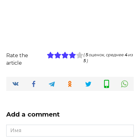
Rate the
(
5
оценок, среднее
4
из
5
)
article
Add a comment
Имя
*