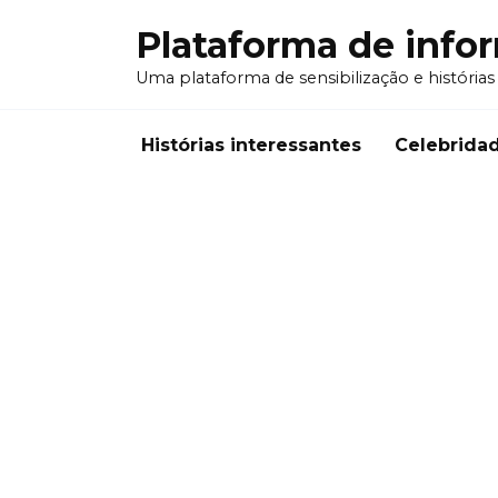
Перейти
Plataforma de info
к
содержанию
Uma plataforma de sensibilização e histórias
Histórias interessantes
Celebrida