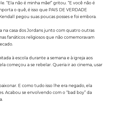
e. “Ela não é minha mãe!” gritou. “E você não é
mporta o quê, é isso que PAIS DE VERDADE
 Kendall pegou suas poucas posses e foi embora.
da na casa dos Jordans junto com quatro outras
 mas fanáticos religiosos que não comemoravam
pecado.
mitada à escola durante a semana e à igreja aos
a começou a se rebelar. Queria ir ao cinema, usar
apaixonar. E como tudo isso lhe era negado, ela
es. Acabou se envolvendo com o “bad boy” da
a.