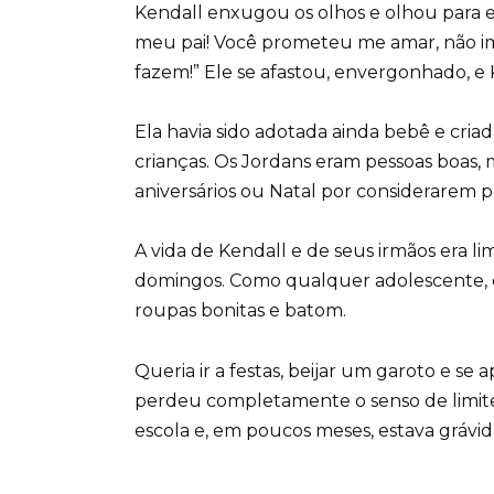
Kendall enxugou os olhos e olhou para el
meu pai! Você prometeu me amar, não i
fazem!” Ele se afastou, envergonhado, e
Ela havia sido adotada ainda bebê e cria
crianças. Os Jordans eram pessoas boas,
aniversários ou Natal por considerarem 
A vida de Kendall e de seus irmãos era li
domingos. Como qualquer adolescente, el
roupas bonitas e batom.
Queria ir a festas, beijar um garoto e se 
perdeu completamente o senso de limit
escola e, em poucos meses, estava grávid