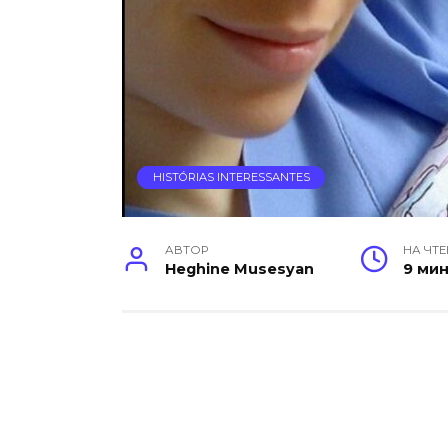
HISTÓRIAS INTERESSANTES
АВТОР
НА ЧТ
Heghine Musesyan
9 ми