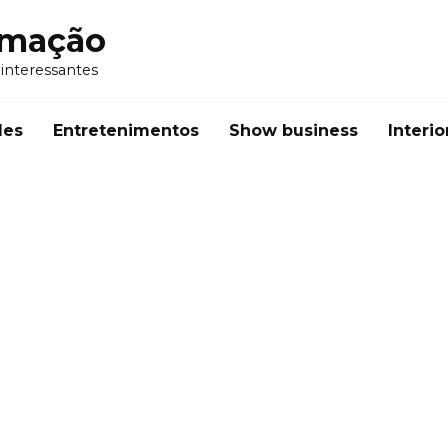
rmação
 interessantes
des
Entretenimentos
Show business
Interio