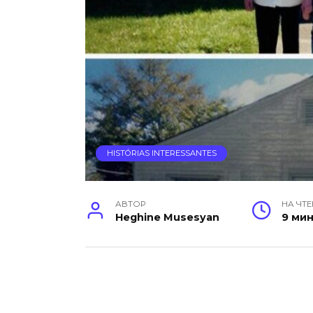
HISTÓRIAS INTERESSANTES
АВТОР
НА ЧТ
Heghine Musesyan
9 ми