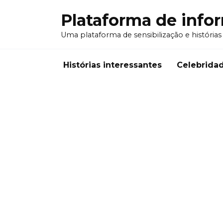
Перейти
Plataforma de info
к
содержанию
Uma plataforma de sensibilização e histórias
Histórias interessantes
Celebrida