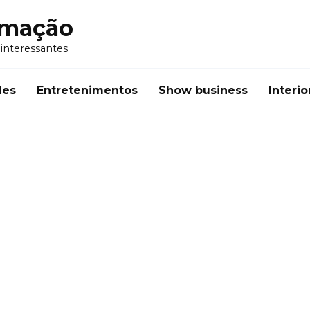
rmação
 interessantes
des
Entretenimentos
Show business
Interio