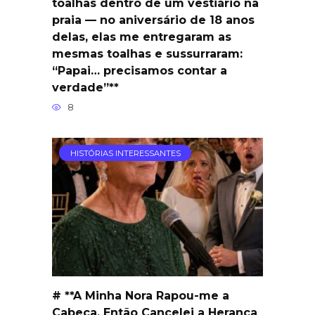
toalhas dentro de um vestiário na
praia — no aniversário de 18 anos
delas, elas me entregaram as
mesmas toalhas e sussurraram:
“Papai… precisamos contar a
verdade”**
8
HISTÓRIAS INTERESSANTES
# **A Minha Nora Rapou-me a
Cabeça, Então Cancelei a Herança