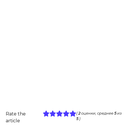
Rate the
(
2
оценки, среднее
5
из
5
)
article