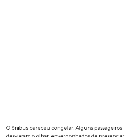
O ônibus pareceu congelar. Alguns passageiros
desviaram o olhar, envergonhados de presenciar