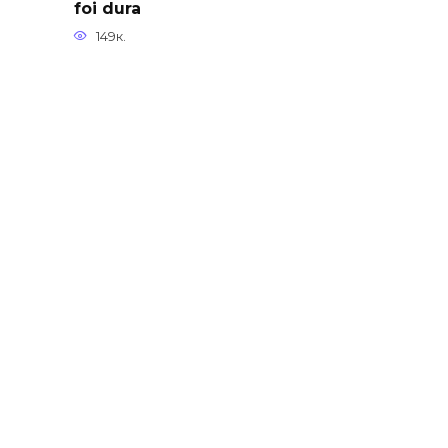
foi dura
149к.