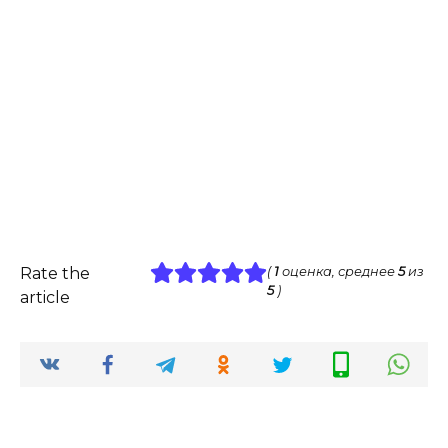
Rate the
(
1
оценка, среднее
5
из
5
)
article