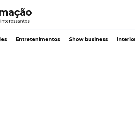
rmação
 interessantes
des
Entretenimentos
Show business
Interio