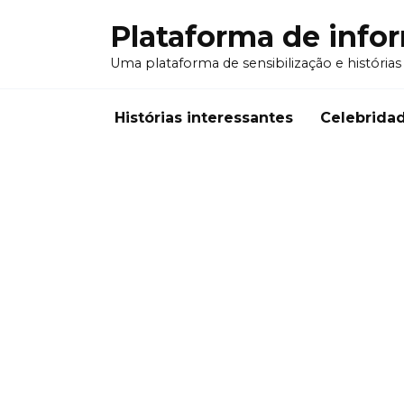
Перейти
Plataforma de info
к
содержанию
Uma plataforma de sensibilização e histórias
Histórias interessantes
Celebrida