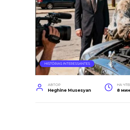
HISTÓRIAS INTERESSANTES
АВТОР
НА ЧТ
Heghine Musesyan
8 ми