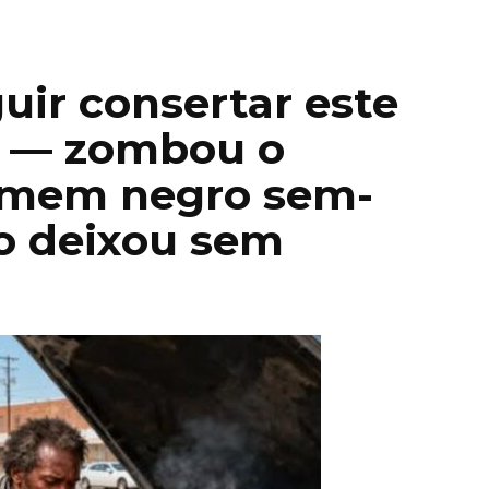
uir consertar este
u” — zombou o
homem negro sem-
 o deixou sem