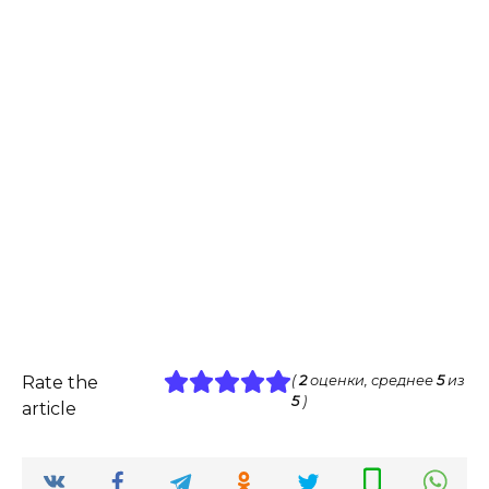
Rate the
(
2
оценки, среднее
5
из
5
)
article