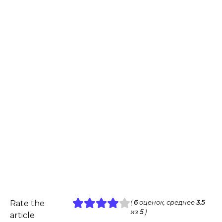
Rate the
(
6
оценок, среднее
3.5
из
5
)
article