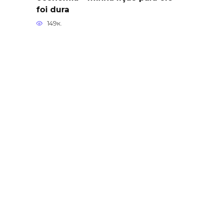
foi dura
149к.