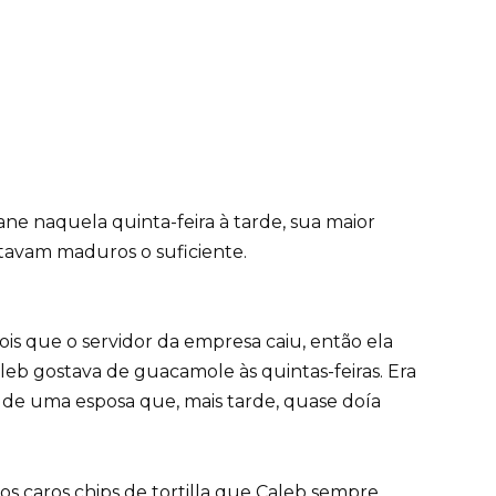
ne naquela quinta-feira à tarde, sua maior
tavam maduros o suficiente.
ois que o servidor da empresa caiu, então ela
eb gostava de guacamole às quintas-feiras. Era
 uma esposa que, mais tarde, quase doía
os caros chips de tortilla que Caleb sempre