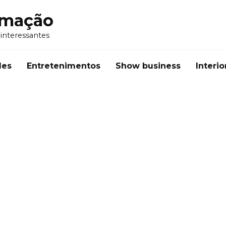
rmação
 interessantes
des
Entretenimentos
Show business
Interio