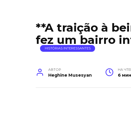
**A traição à be
fez um bairro in
HISTÓRIAS INTERESSANTES
АВТОР
НА ЧТ
Heghine Musesyan
6 ми