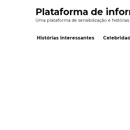
Перейти
Plataforma de info
к
содержанию
Uma plataforma de sensibilização e histórias
Histórias interessantes
Celebrida