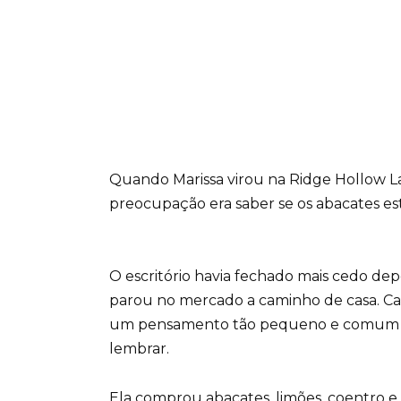
Quando Marissa virou na Ridge Hollow La
preocupação era saber se os abacates es
O escritório havia fechado mais cedo dep
parou no mercado a caminho de casa. Cal
um pensamento tão pequeno e comum de
lembrar.
Ela comprou abacates, limões, coentro e 