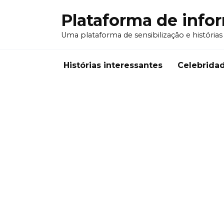
Перейти
Plataforma de info
к
содержанию
Uma plataforma de sensibilização e histórias
Histórias interessantes
Celebrida