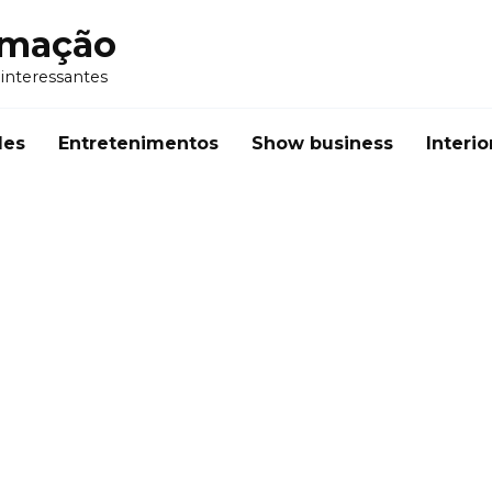
rmação
 interessantes
des
Entretenimentos
Show business
Interio