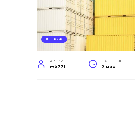
INTERIOR
АВТОР
НА ЧТЕНИЕ
mk771
2 мин