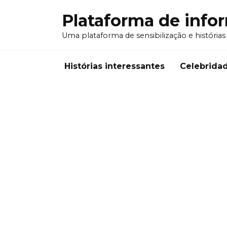
Перейти
Plataforma de info
к
содержанию
Uma plataforma de sensibilização e histórias
Histórias interessantes
Celebrida