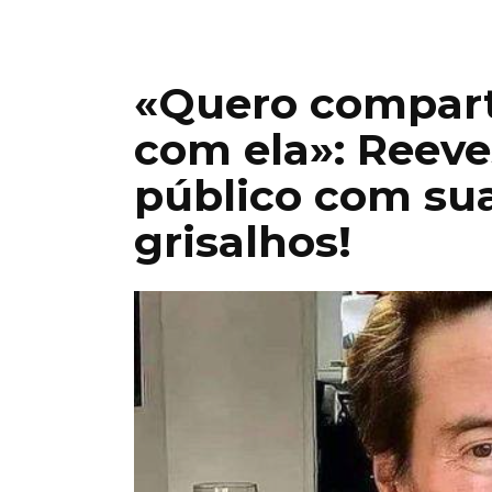
«Quero compart
com ela»: Reev
público com sua
grisalhos!