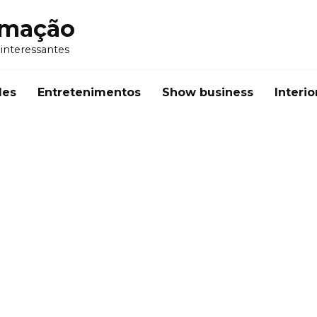
rmação
 interessantes
des
Entretenimentos
Show business
Interio