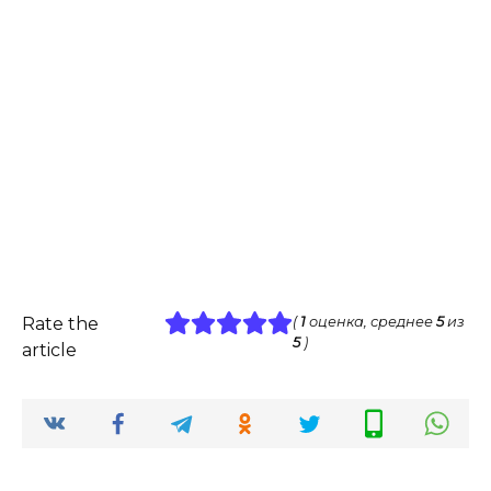
Rate the
(
1
оценка, среднее
5
из
5
)
article