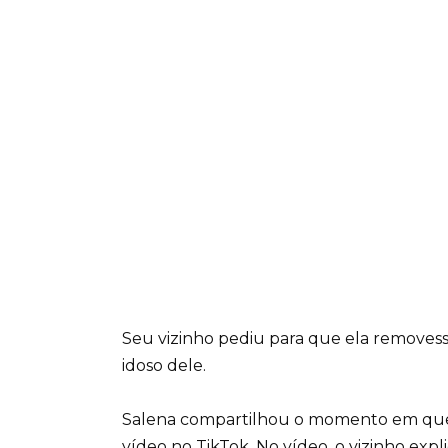
Seu vizinho pediu para que ela removesse
idoso dele.
Salena compartilhou o momento em que o
vídeo no TikTok. No vídeo, o vizinho expl