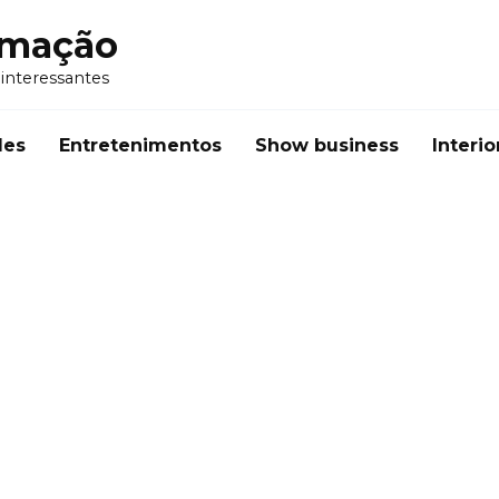
rmação
 interessantes
des
Entretenimentos
Show business
Interio