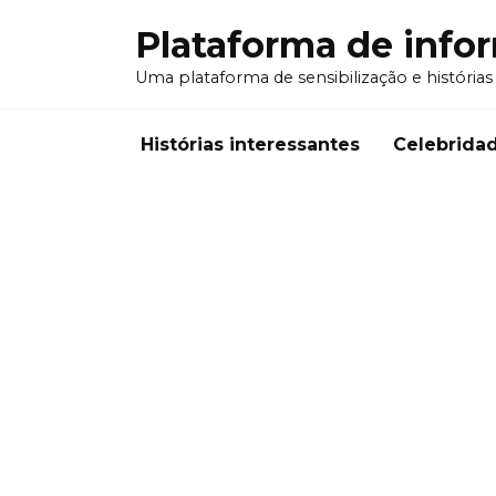
Перейти
Plataforma de info
к
содержанию
Uma plataforma de sensibilização e histórias
Histórias interessantes
Celebrida