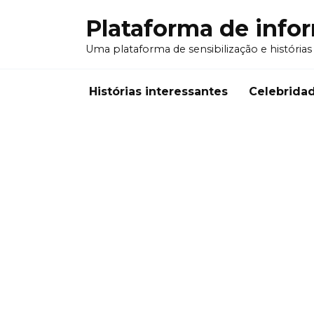
Перейти
Plataforma de info
к
содержанию
Uma plataforma de sensibilização e histórias
Histórias interessantes
Celebrida