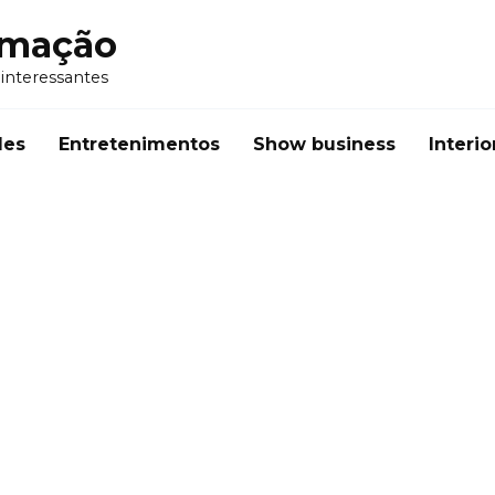
rmação
 interessantes
des
Entretenimentos
Show business
Interio